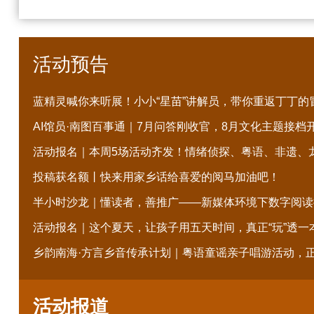
活动预告
蓝精灵喊你来听展！小小“星苗”讲解员，带你重返丁丁的
AI馆员·南图百事通｜7月问答刚收官，8月文化主题接档
投稿获名额丨快来用家乡话给喜爱的阅马加油吧！
半小时沙龙｜懂读者，善推广——新媒体环境下数字阅读
活动报名｜这个夏天，让孩子用五天时间，真正“玩”透一
乡韵南海·方言乡音传承计划｜粤语童谣亲子唱游活动，
活动报道